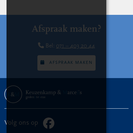
Afspraak maken?
Bel:
071 – 403 20 44
AFSPRAAK MAKEN
Volg ons op