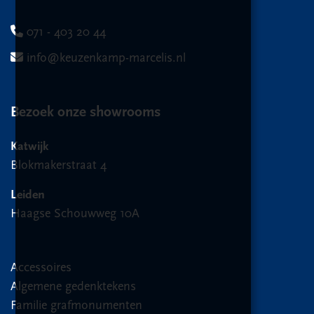
071 - 403 20 44
info@keuzenkamp-marcelis.nl
Bezoek onze showrooms
Katwijk
Blokmakerstraat 4
Leiden
Haagse Schouwweg 10A
Accessoires
Algemene gedenktekens
Familie grafmonumenten