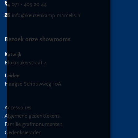
071 - 403 20 44
info@keuzenkamp-marcelis.nl
Bezoek onze showrooms
Katwijk
Blokmakerstraat 4
Leiden
Haagse Schouwweg 10A
Accessoires
Algemene gedenktekens
Familie grafmonumenten
Gedenksieraden