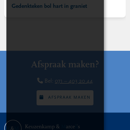
Gedenkteken bol hart in graniet
Afspraak maken?
Bel:
071 – 403 20 44
AFSPRAAK MAKEN