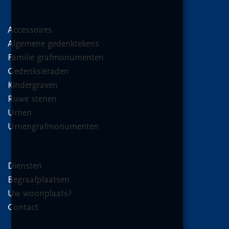
Accessoires
Algemene gedenktekens
Familie grafmonumenten
Gedenksieraden
Kindergraven
Ruwe stenen
Urnen
Urnengrafmonumenten
Diensten
Begraafplaatsen
Uw woonplaats?
Contact