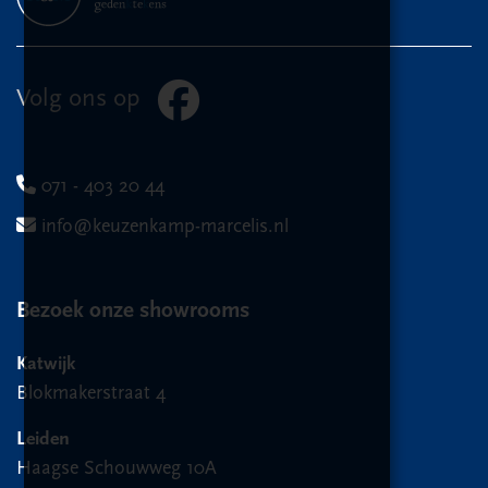
Volg ons op
071 - 403 20 44
info@keuzenkamp-marcelis.nl
Bezoek onze showrooms
Katwijk
Blokmakerstraat 4
Leiden
Haagse Schouwweg 10A