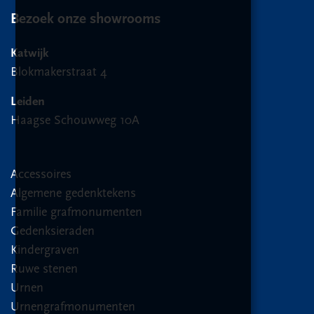
Bezoek onze showrooms
Katwijk
Blokmakerstraat 4
Leiden
Haagse Schouwweg 10A
Accessoires
Algemene gedenktekens
Familie grafmonumenten
Gedenksieraden
Kindergraven
Ruwe stenen
Urnen
Urnengrafmonumenten