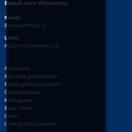
Bezoek onze showrooms
Katwijk
Blokmakerstraat 4
Leiden
Haagse Schouwweg 10A
Accessoires
Algemene gedenktekens
Familie grafmonumenten
Gedenksieraden
Kindergraven
Ruwe stenen
Urnen
Urnengrafmonumenten