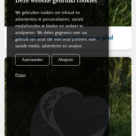
Deze website gebruikt cookies
We gebruiken cookies om inhoud en
advertenties te personaliseren, sociale
mediafuncties te bieden en verkeer te
analyseren. We delen gegevens over uw
Gedenkteken algemeen graf ruw en glad
gebruik van onze site met onze partners voor
sociale media, adverteren en analyse.
Aanvaarden
Afwijzen
Privacy