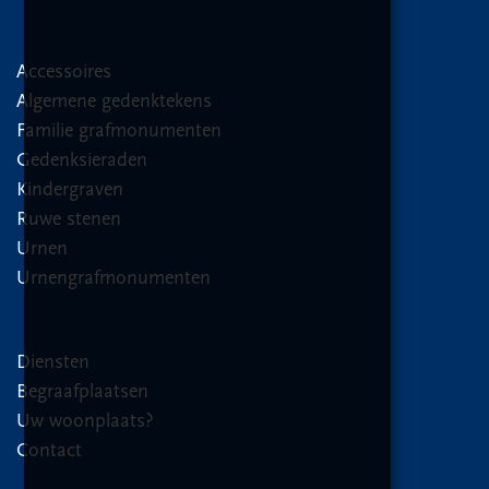
Accessoires
Algemene gedenktekens
Familie grafmonumenten
Gedenksieraden
Kindergraven
Ruwe stenen
Urnen
Urnengrafmonumenten
Diensten
Begraafplaatsen
Uw woonplaats?
Contact