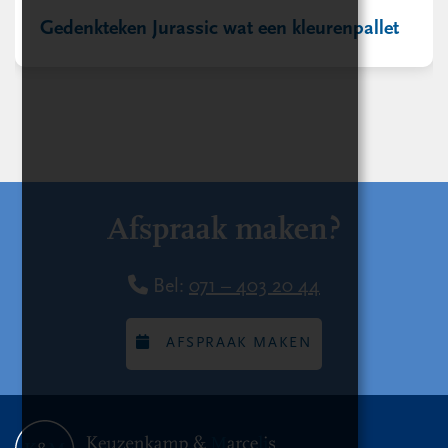
Gedenkteken Jurassic wat een kleurenpallet
Afspraak maken?
Bel:
071 – 403 20 44
AFSPRAAK MAKEN