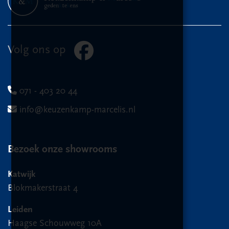
Volg ons op
071 - 403 20 44
info@keuzenkamp-marcelis.nl
Bezoek onze showrooms
Katwijk
Blokmakerstraat 4
Leiden
Haagse Schouwweg 10A