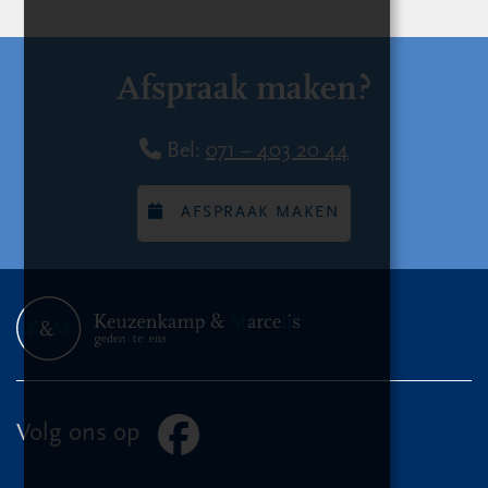
Afspraak maken?
Bel:
071 – 403 20 44
AFSPRAAK MAKEN
Volg ons op