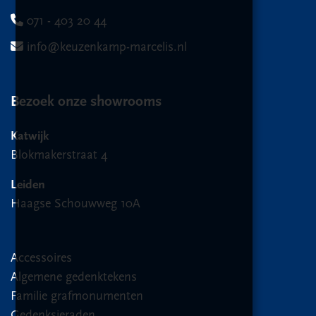
071 - 403 20 44
info@keuzenkamp-marcelis.nl
Bezoek onze showrooms
Katwijk
Blokmakerstraat 4
Leiden
Haagse Schouwweg 10A
Accessoires
Algemene gedenktekens
Familie grafmonumenten
Gedenksieraden