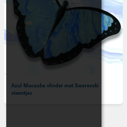
Azul Macauba vlinder met Swarovski
steentjes