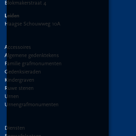
Blokmakerstraat 4
Leiden
Haagse Schouwweg 10A
Accessoires
Algemene gedenktekens
Familie grafmonumenten
Gedenksieraden
Kindergraven
Ruwe stenen
Urnen
Urnengrafmonumenten
Diensten