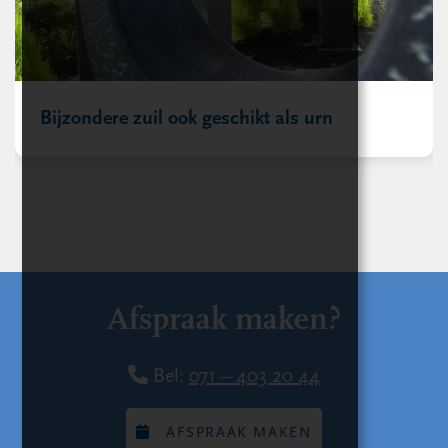
Bijzondere zuil ook geschikt als urn
Afspraak maken?
Bel:
071 – 403 20 44
AFSPRAAK MAKEN