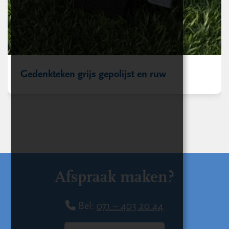
Gedenkteken grijs gepolijst en ruw
Afspraak maken?
Bel:
071 – 403 20 44