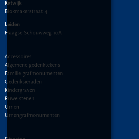
Katwijk
Blokmakerstraat 4
Leiden
Haagse Schouwweg 10A
Accessoires
Algemene gedenktekens
Familie grafmonumenten
Gedenksieraden
Kindergraven
Ruwe stenen
Urnen
Urnengrafmonumenten