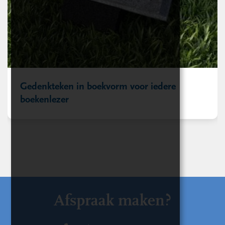
Gedenkteken in boekvorm voor iedere
boekenlezer
Afspraak maken?