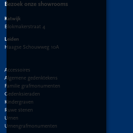
Bezoek onze showrooms
Katwijk
Blokmakerstraat 4
Leiden
Haagse Schouwweg 10A
Accessoires
Algemene gedenktekens
Familie grafmonumenten
Gedenksieraden
Kindergraven
Ruwe stenen
Urnen
Urnengrafmonumenten