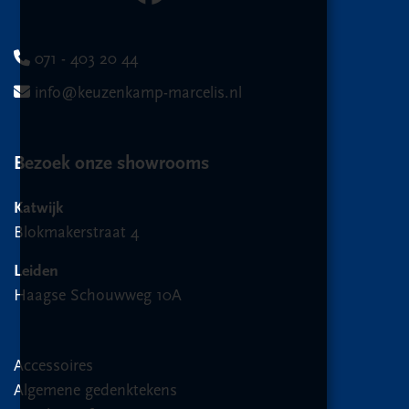
071 - 403 20 44
info@keuzenkamp-marcelis.nl
Bezoek onze showrooms
Katwijk
Blokmakerstraat 4
Leiden
Haagse Schouwweg 10A
Accessoires
Algemene gedenktekens