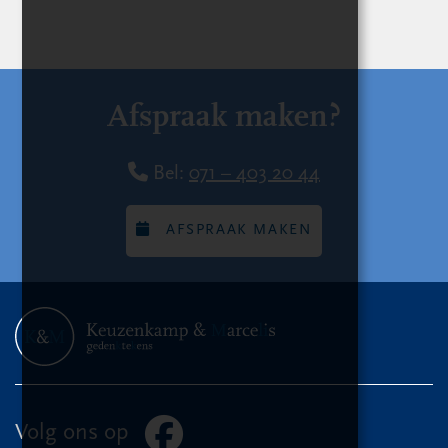
Afspraak maken?
Bel:
071 – 403 20 44
AFSPRAAK MAKEN
Volg ons op