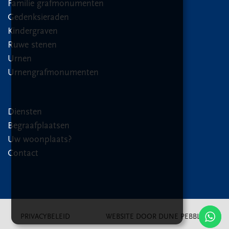
Familie grafmonumenten
Gedenksieraden
Kindergraven
Ruwe stenen
Urnen
Urnengrafmonumenten
Diensten
Begraafplaatsen
Uw woonplaats?
Contact
PRIVACYBELEID
WEBSITE DOOR DUNE PEBBLER