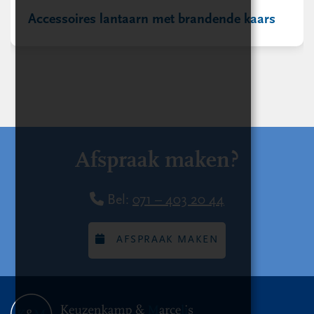
Accessoires lantaarn met brandende kaars
Afspraak maken?
Bel:
071 – 403 20 44
AFSPRAAK MAKEN