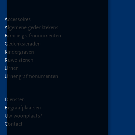
Accessoires
Algemene gedenktekens
Familie grafmonumenten
Gedenksieraden
Kindergraven
Ruwe stenen
Urnen
Urnengrafmonumenten
Diensten
Begraafplaatsen
Uw woonplaats?
Contact