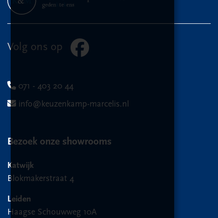
Volg ons op
071 - 403 20 44
info@keuzenkamp-marcelis.nl
Bezoek onze showrooms
Katwijk
Blokmakerstraat 4
Leiden
Haagse Schouwweg 10A