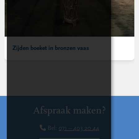
Zijden boeket in bronzen vaas
Afspraak maken?
Bel:
071 – 403 20 44