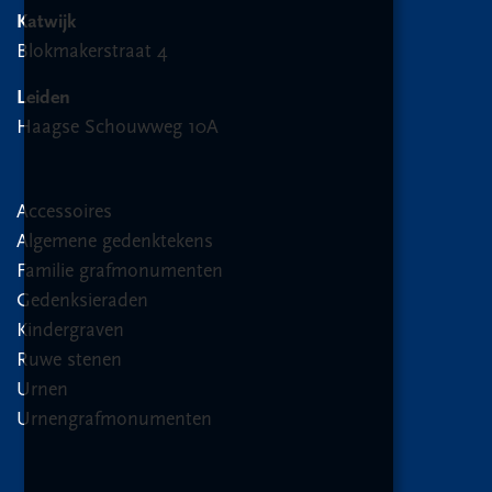
Katwijk
Blokmakerstraat 4
Leiden
Haagse Schouwweg 10A
Accessoires
Algemene gedenktekens
Familie grafmonumenten
Gedenksieraden
Kindergraven
Ruwe stenen
Urnen
Urnengrafmonumenten