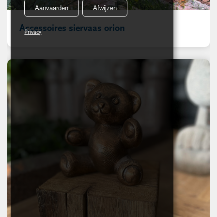
Aanvaarden
Afwijzen
Accessoires siervaas orion
Privacy