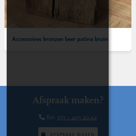
Accessoires bronzen beer patina bruin
Afspraak maken?
Bel:
071 – 403 20 44
AFSPRAAK MAKEN