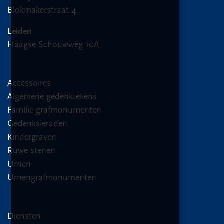
Blokmakerstraat 4
Leiden
Haagse Schouwweg 10A
Accessoires
Algemene gedenktekens
Familie grafmonumenten
Gedenksieraden
Kindergraven
Ruwe stenen
Urnen
Urnengrafmonumenten
Diensten