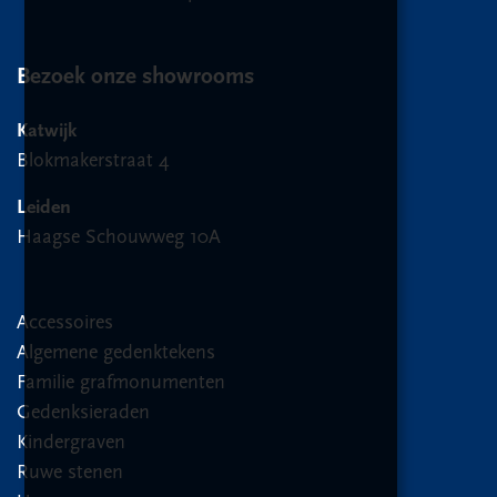
Bezoek onze showrooms
Katwijk
Blokmakerstraat 4
Leiden
Haagse Schouwweg 10A
Accessoires
Algemene gedenktekens
Familie grafmonumenten
Gedenksieraden
Kindergraven
Ruwe stenen