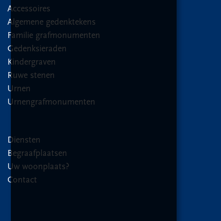
Accessoires
Algemene gedenktekens
Familie grafmonumenten
Gedenksieraden
Kindergraven
Ruwe stenen
Urnen
Urnengrafmonumenten
Diensten
Begraafplaatsen
Uw woonplaats?
Contact