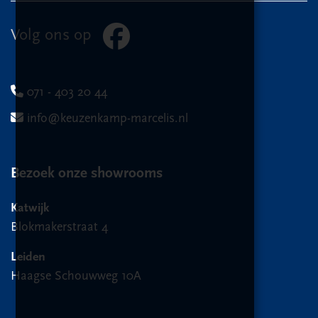
Volg ons op
071 - 403 20 44
info@keuzenkamp-marcelis.nl
Bezoek onze showrooms
Katwijk
Blokmakerstraat 4
Leiden
Haagse Schouwweg 10A