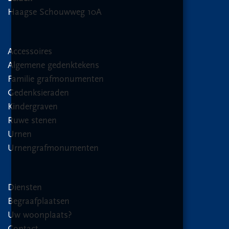
Haagse Schouwweg 10A
Accessoires
Algemene gedenktekens
Familie grafmonumenten
Gedenksieraden
Kindergraven
Ruwe stenen
Urnen
Urnengrafmonumenten
Diensten
Begraafplaatsen
Uw woonplaats?