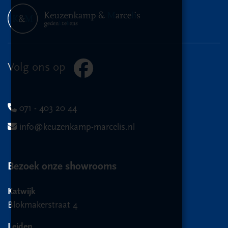
Volg ons op
071 - 403 20 44
info@keuzenkamp-marcelis.nl
Bezoek onze showrooms
Katwijk
Blokmakerstraat 4
Leiden