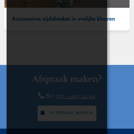
Accessoires zijdeboeket in vrolijke kleuren
Afspraak maken?
Bel:
071 – 403 20 44
AFSPRAAK MAKEN