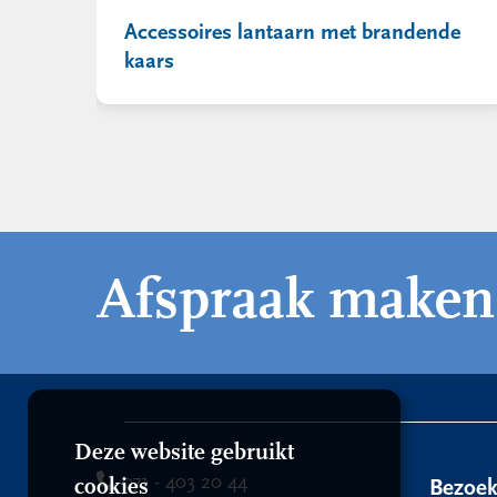
Accessoires lantaarn met brandende
kaars
Afspraak maken
Deze website gebruikt
071 - 403 20 44
cookies
Bezoe