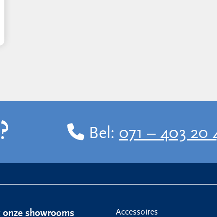
?
Bel:
071 – 403 20 
Accessoires
k onze showrooms