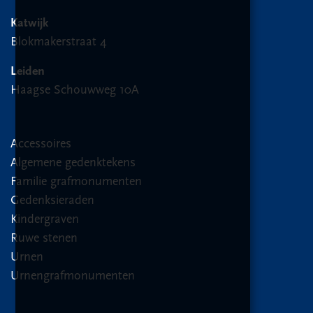
Katwijk
Blokmakerstraat 4
Leiden
Haagse Schouwweg 10A
Accessoires
Algemene gedenktekens
Familie grafmonumenten
Gedenksieraden
Kindergraven
Ruwe stenen
Urnen
Urnengrafmonumenten