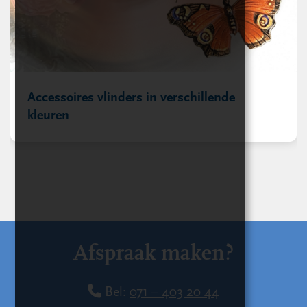
Accessoires vlinders in verschillende
kleuren
Afspraak maken?
Bel:
071 – 403 20 44