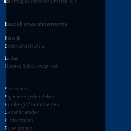
info@keuzenkamp-marcelis.nl
Bezoek onze showrooms
Katwijk
Blokmakerstraat 4
Leiden
Haagse Schouwweg 10A
Accessoires
Algemene gedenktekens
Familie grafmonumenten
Gedenksieraden
Kindergraven
Ruwe stenen