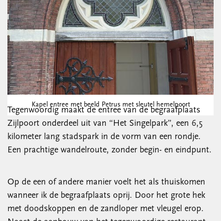
Kapel entree met beeld Petrus met sleutel hemelpoort
Tegenwoordig maakt de entree van de begraafplaats
Zijlpoort onderdeel uit van “Het Singelpark”, een 6,5
kilometer lang stadspark in de vorm van een rondje.
Een prachtige wandelroute, zonder begin- en eindpunt.
Op de een of andere manier voelt het als thuiskomen
wanneer ik de begraafplaats oprij. Door het grote hek
met doodskoppen en de zandloper met vleugel erop.