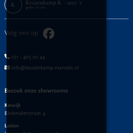
Volg ons op
071 - 403 20 44
info@keuzenkamp-marcelis.nl
Bezoek onze showrooms
Katwijk
Blokmakerstraat 4
Leiden