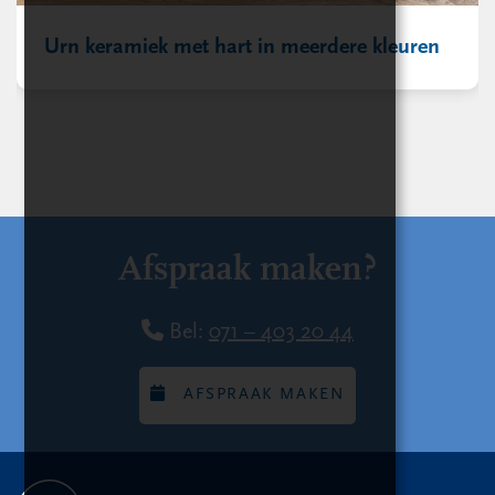
Urn keramiek met hart in meerdere kleuren
Afspraak maken?
Bel:
071 – 403 20 44
AFSPRAAK MAKEN