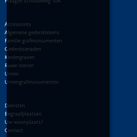
Haagse Schouwweg 10A
Accessoires
Algemene gedenktekens
Familie grafmonumenten
Gedenksieraden
Kindergraven
Ruwe stenen
Urnen
Urnengrafmonumenten
Diensten
Begraafplaatsen
Uw woonplaats?
Contact