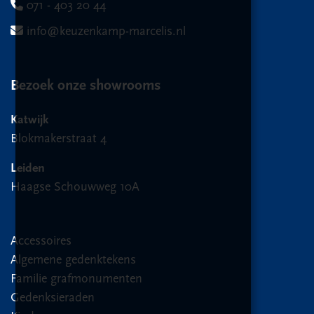
071 - 403 20 44
info@keuzenkamp-marcelis.nl
Bezoek onze showrooms
Katwijk
Blokmakerstraat 4
Leiden
Haagse Schouwweg 10A
Accessoires
Algemene gedenktekens
Familie grafmonumenten
Gedenksieraden