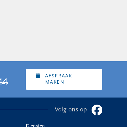
AFSPRAAK
44
MAKEN
Volg ons op
Diensten