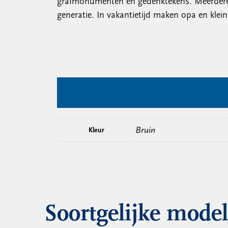
grafmonumenten en gedenktekens. Meerdere ge
generatie. In vakantietijd maken opa en klei
Bruin
Kleur
Soortgelijke mode