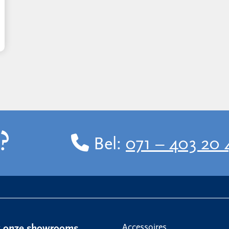
?
Bel:
071 – 403 20 
Accessoires
k onze showrooms