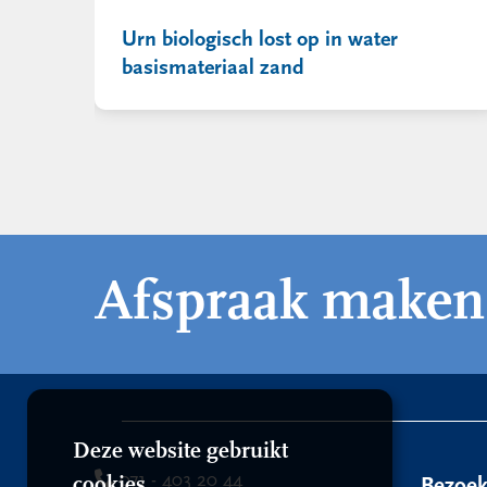
Urn biologisch lost op in water
basismateriaal zand
Afspraak maken
Deze website gebruikt
071 - 403 20 44
cookies
Bezoe