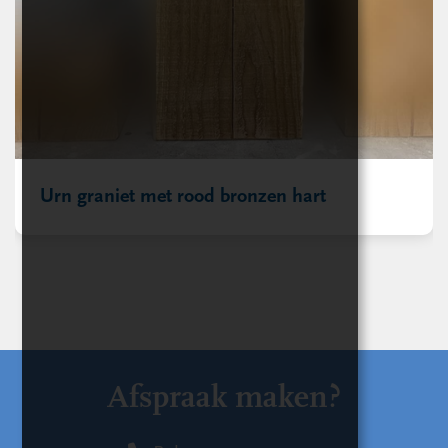
Urn graniet met rood bronzen hart
Afspraak maken?