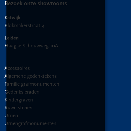
Bezoek onze showrooms
Katwijk
Blokmakerstraat 4
Leiden
Haagse Schouwweg 10A
Accessoires
Algemene gedenktekens
Familie grafmonumenten
Gedenksieraden
Kindergraven
Ruwe stenen
Urnen
Urnengrafmonumenten