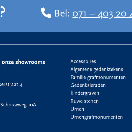
?
Bel:
071 – 403 20 
Accessoires
k onze showrooms
Algemene gedenktekens
Familie grafmonumenten
erstraat 4
Gedenksieraden
Kindergraven
Ruwe stenen
 Schouwweg 10A
Urnen
Urnengrafmonumenten