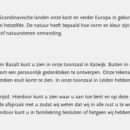
t de Scandinavische landen onze kant en verder Europa in ge
kei hetzelfde. De natuur heeft bepaald hoe vorm en kleur zij
l of natuurstenen omranding.
 en Basalt kunt u zien in onze toonzaal in Katwijk. Buiten in
 om een persoonlijk gedenkteken te ontwerpen. Onze teken
teken eruit komt te zien. In onze toonzaal in Leiden hebben
rijsd. Hierdoor kunt u zien waar u aan toe bent en op dez
de afspraak met u zodat wij weten dat wij in alle rust u te
ierdoor kunt u in familiekring besluiten of hetgeen wij he