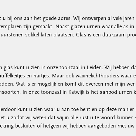
u bij ons aan het goede adres. Wij ontwerpen al vele jaren 
mplaren zijn gemaakt. Naast glazen urnen waar alle as in p
atuurstenen sokkel laten plaatsen. Glas is een duurzaam pro
en glas kunt u zien in onze toonzaal in Leiden. Wij hebben
nuffelkeitjes en hartjes. Maar ook waxinelichthouders waar 
opdoen. Wat is er mogelijk en komt dit overeen met mijn we
soorten. In onze toonzaal in Katwijk is het aanbod urnen kl
 Hierdoor kunt u zien waar u aan toe bent en op deze manier
t u zodat wij weten dat wij in alle rust u te woord kunnen s
liekring besluiten of hetgeen wij hebben aangeboden met 