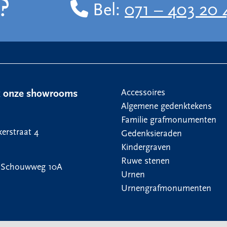
?
Bel:
071 – 403 20 
Accessoires
k onze showrooms
Algemene gedenktekens
Familie grafmonumenten
erstraat 4
Gedenksieraden
Kindergraven
Ruwe stenen
 Schouwweg 10A
Urnen
Urnengrafmonumenten