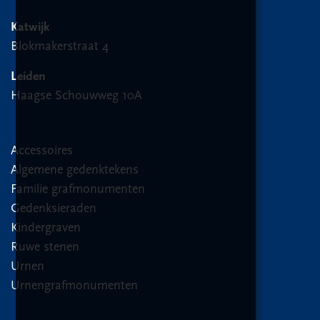
Katwijk
Blokmakerstraat 4
Leiden
Haagse Schouwweg 10A
Accessoires
Algemene gedenktekens
Familie grafmonumenten
Gedenksieraden
Kindergraven
Ruwe stenen
Urnen
Urnengrafmonumenten