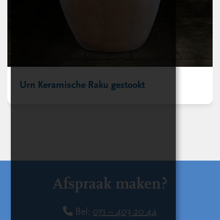
Urn Keramische Raku gestookt
Afspraak maken?
Bel:
071 – 403 20 44