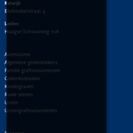
Katwijk
Blokmakerstraat 4
Leiden
Haagse Schouwweg 10A
Accessoires
Algemene gedenktekens
Familie grafmonumenten
Gedenksieraden
Kindergraven
Ruwe stenen
Urnen
Urnengrafmonumenten