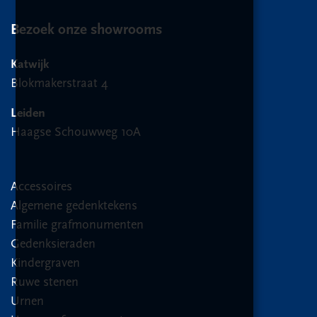
Bezoek onze showrooms
Katwijk
Blokmakerstraat 4
Leiden
Haagse Schouwweg 10A
Accessoires
Algemene gedenktekens
Familie grafmonumenten
Gedenksieraden
Kindergraven
Ruwe stenen
Urnen