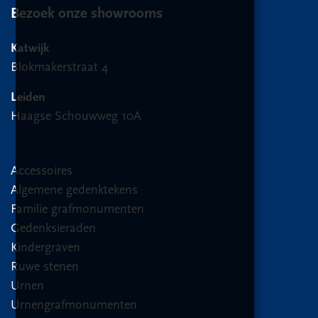
Bezoek onze showrooms
Katwijk
Blokmakerstraat 4
Leiden
Haagse Schouwweg 10A
Accessoires
Algemene gedenktekens
Familie grafmonumenten
Gedenksieraden
Kindergraven
Ruwe stenen
Urnen
Urnengrafmonumenten