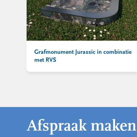
Grafmonument Jurassic in combinatie
met RVS
Afspraak maken