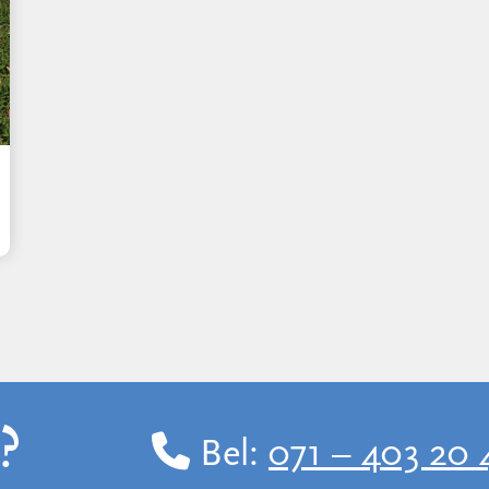
?
Bel:
071 – 403 20 