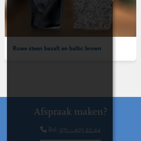
Ruwe steen basalt en baltic brown
Afspraak maken?
Bel:
071 – 403 20 44