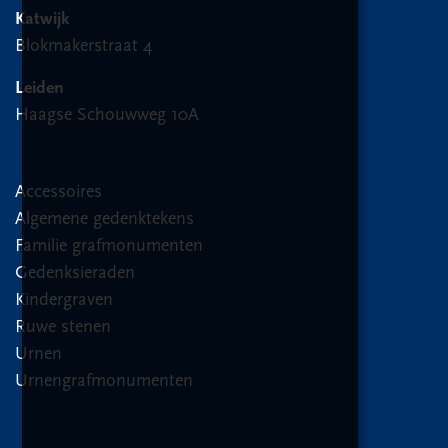
Katwijk
Blokmakerstraat 4
Leiden
Haagse Schouwweg 10A
Accessoires
Algemene gedenktekens
Familie grafmonumenten
Gedenksieraden
Kindergraven
Ruwe stenen
Urnen
Urnengrafmonumenten