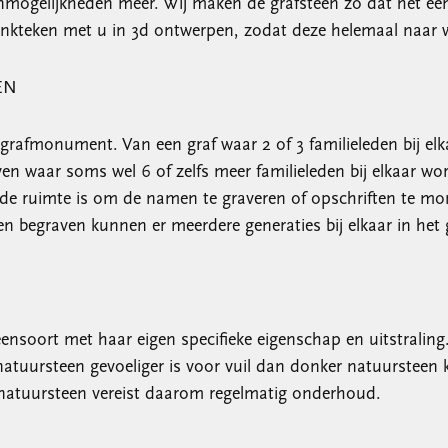
 onmogelijkheden meer. Wij maken de grafsteen zo dat het ee
nkteken met u in 3d ontwerpen, zodat deze helemaal naar w
EN
n grafmonument. Van een graf waar 2 of 3 familieleden bij 
ven waar soms wel 6 of zelfs meer familieleden bij elkaar w
 ruimte is om de namen te graveren of opschriften te mon
egraven kunnen er meerdere generaties bij elkaar in het g
teensoort met haar eigen specifieke eigenschap en uitstrali
natuursteen gevoeliger is voor vuil dan donker natuursteen 
 natuursteen vereist daarom regelmatig onderhoud.