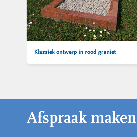
Klassiek ontwerp in rood graniet
Afspraak maken