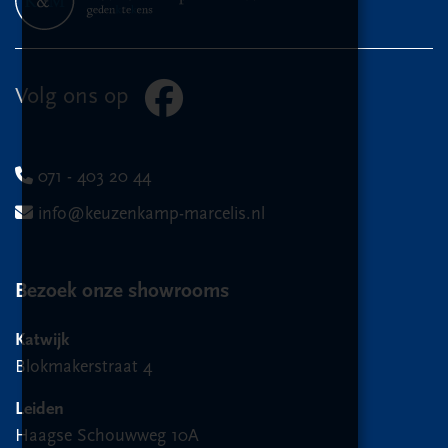
Volg ons op
071 - 403 20 44
info@keuzenkamp-marcelis.nl
Bezoek onze showrooms
Katwijk
Blokmakerstraat 4
Leiden
Haagse Schouwweg 10A