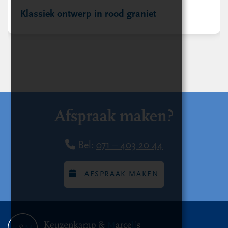
Klassiek ontwerp in rood graniet
Afspraak maken?
Bel:
071 – 403 20 44
AFSPRAAK MAKEN