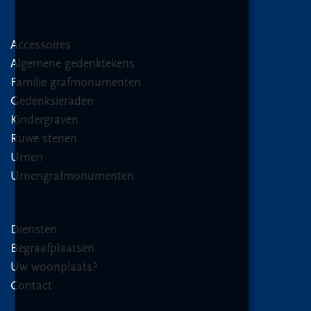
Accessoires
Algemene gedenktekens
Familie grafmonumenten
Gedenksieraden
Kindergraven
Ruwe stenen
Urnen
Urnengrafmonumenten
Diensten
Begraafplaatsen
Uw woonplaats?
Contact