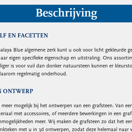
Beschrijving
LF EN FACETTEN
aya Blue algemene zerk kunt u ook voor licht gekleurde ged
ar eigen specifieke eigenschap en uitstraling. Ons assorti
iger is voor vuil dan donker natuursteen kunnen er kleurst
t daarom regelmatig onderhoud.
N ONTWERP
l meer mogelijk bij het ontwerpen van een grafsteen. Van ee
riaal met accessoires, of meerdere bewerkingen in een graf
 onmogelijkheden meer. Wij maken de grafsteen zo dat het ee
nkteken met u in 3d ontwerpen, zodat deze helemaal naar w