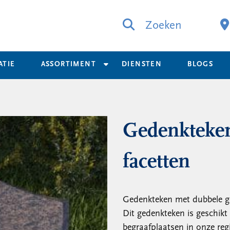
Zoeken
ATIE
ASSORTIMENT
DIENSTEN
BLOGS
Gedenkteken
facetten
Gedenkteken met dubbele gol
Dit gedenkteken is geschik
begraafplaatsen in onze reg