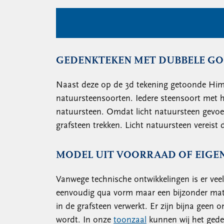
GEDENKTEKEN MET DUBBELE GO
Naast deze op de 3d tekening getoonde Himal
natuursteensoorten. Iedere steensoort met ha
natuursteen. Omdat licht natuursteen gevoel
grafsteen trekken. Licht natuursteen vereis
MODEL UIT VOORRAAD OF EIGE
Vanwege technische ontwikkelingen is er vee
eenvoudig qua vorm maar een bijzonder mate
in de grafsteen verwerkt. Er zijn bijna geen
wordt. In onze
toonzaal
kunnen wij het gede