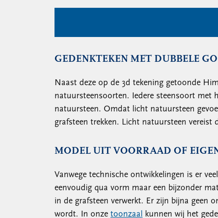
GEDENKTEKEN MET DUBBELE GO
Naast deze op de 3d tekening getoonde Himal
natuursteensoorten. Iedere steensoort met ha
natuursteen. Omdat licht natuursteen gevoel
grafsteen trekken. Licht natuursteen vereis
MODEL UIT VOORRAAD OF EIGE
Vanwege technische ontwikkelingen is er vee
eenvoudig qua vorm maar een bijzonder mate
in de grafsteen verwerkt. Er zijn bijna geen
wordt. In onze
toonzaal
kunnen wij het gede