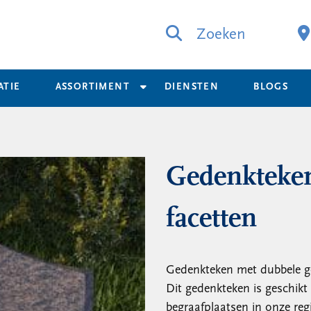
Zoeken
ATIE
ASSORTIMENT
DIENSTEN
BLOGS
Gedenkteken
facetten
Gedenkteken met dubbele gol
Dit gedenkteken is geschik
begraafplaatsen in onze reg