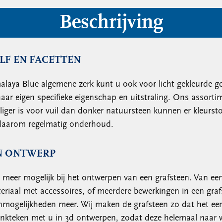
Beschrijving
LF EN FACETTEN
aya Blue algemene zerk kunt u ook voor licht gekleurde ged
ar eigen specifieke eigenschap en uitstraling. Ons assorti
iger is voor vuil dan donker natuursteen kunnen er kleurst
t daarom regelmatig onderhoud.
N ONTWERP
l meer mogelijk bij het ontwerpen van een grafsteen. Van ee
riaal met accessoires, of meerdere bewerkingen in een graf
 onmogelijkheden meer. Wij maken de grafsteen zo dat het ee
nkteken met u in 3d ontwerpen, zodat deze helemaal naar w