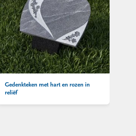
Gedenkteken met hart en rozen in
reliëf