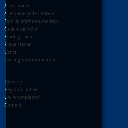
Accessoires
Algemene gedenktekens
Familie grafmonumenten
Gedenksieraden
Kindergraven
Ruwe stenen
Urnen
Urnengrafmonumenten
Diensten
Begraafplaatsen
Uw woonplaats?
Contact