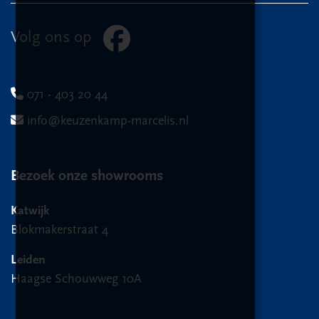
Volg ons op
071 - 403 20 44
info@keuzenkamp-marcelis.nl
Bezoek onze showrooms
Katwijk
Blokmakerstraat 4
Leiden
Haagse Schouwweg 10A