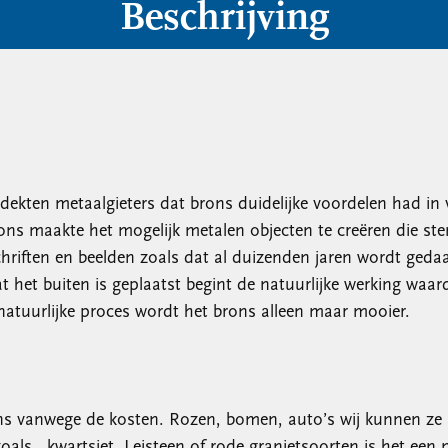
Beschrijving
dekten metaalgieters dat brons duidelijke voordelen had in v
rons maakte het mogelijk metalen objecten te creëren die s
iften en beelden zoals dat al duizenden jaren wordt gedaan.
t het buiten is geplaatst begint de natuurlijke werking waar
natuurlijke proces wordt het brons alleen maar mooier.
ons vanwege de kosten. Rozen, bomen, auto’s wij kunnen ze 
oals , kwartsiet, Leisteen of rode granietsoorten is het een 