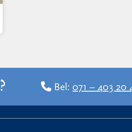
?
Bel:
071 – 403 20 