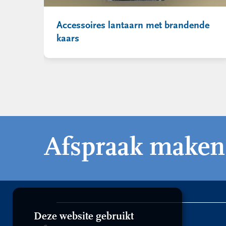
Accessoires lantaarn met brandende
kaars
Afspraak maken
Deze website gebruikt